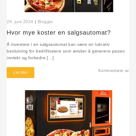
28. juni 2024
|
Blogger
Hvor mye koster en salgsautomat?
Å investere i en salgsautomat kan være en lukrativ
beslutning for bedriftseiere som ønsker å generere passiv
inntekt og forbedre […]
om 
Kommentarer av
Les Mer