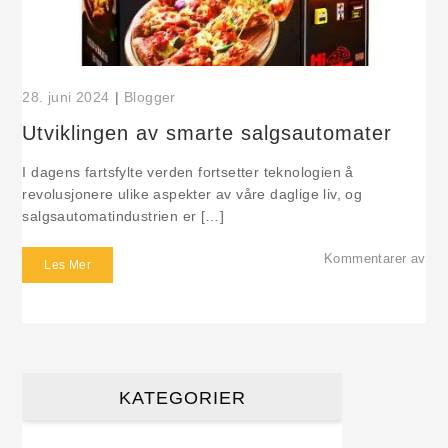
28. juni 2024
|
Blogger
Utviklingen av smarte salgsautomater
I dagens fartsfylte verden fortsetter teknologien å
revolusjonere ulike aspekter av våre daglige liv, og
salgsautomatindustrien er […]
om 
Kommentarer av
Les Mer
KATEGORIER