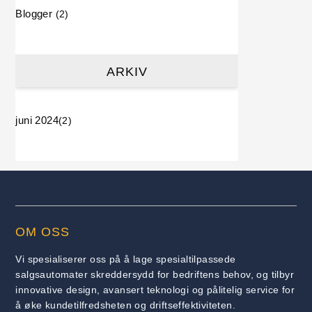
Blogger
(2)
ARKIV
juni 2024
(2)
OM OSS
Vi spesialiserer oss på å lage spesialtilpassede
salgsautomater skreddersydd for bedriftens behov, og tilbyr
innovative design, avansert teknologi og pålitelig service for
å øke kundetilfredsheten og driftseffektiviteten.